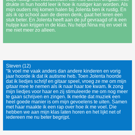
drukte in hun hoofd leer ik hoe ik rustiger kan worden. Als
mijn ouders mij komen halen bij Jolenta ben ik rustig. En
als ik op school aan de dieren denk, gaat het leren een
stuk beter. En Jolenta heeft aan de juf gevraagd of ik een
hulpje kan krijgen in de klas. Nu helpt Nina mij en voel ik
me niet meer zo alleen.
Steven (12)
“Ik voel me vaak anders dan andere kinderen en vorig
jaar hoorde ik dat ik autisme heb. Toen Jolenta hoorde
dat ik liedjes schrijf en gitaar speel, vroeg ze me om mijn
gitaar mee te nemen als ik naar haar toe kwam. Ik zong
mijn liedjes voor haar en zij stimuleerde me om nog meer
te gaan schrijven en zingen. Ik merkte dat muziek een
heel goede manier is om mijn gevoelens te uiten. Samen
met haar maakte ik een rap over hoe ik me voel. Die
hebben we aan mijn klas laten horen en het lijkt net of
iedereen me nu beter begrijpt.