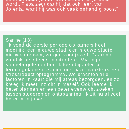
wordt. Papa zegt dat hij dat ook leert van
Jolenta, want hij was ook vaak onhandig boos.”
Sanne (18)
“Ik vond de eerste periode op kamers heel
moeilijk: een nieuwe stad, een nieuwe studie,
nieuwe mensen, zorgen voor jezelf. Daardoor
vond ik het steeds minder leuk. Via mijn
studiebegeleider ben ik toen bij Jolenta
terechtgekomen. Samen met haar maakte ik een
stressreductieprogramma. We brachten alle
factoren in kaart die mij stress bezorgden, en zo
kreeg ik meer inzicht in mezelf. Ook leerde ik
beter plannen en een beter evenwicht zoeken
tussen studeren en ontspanning. Ik zit nu al veel
beter in mijn vel.