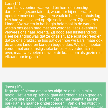
Lars (14)
Toen Lars veertien was werd bij hem een ernstige
darmziekte geconstateerd, waardoor hij een zware
operatie moest ondergaan en vaak in het ziekenhuis lag.
Het had veel invloed op zijn sociale leven. Zijn moeder
Linda: “We waren in het begin helemaal in de war en
wisten ons geen raad met ons verdriet. Het ziekenhuis
verwees ons naar Jolenta. Zij bood een luisterend oor.
Heel belangrijk was dat ze onze situatie echt begreep en
dat ze ons praktische tips gaf over hoe we Lars, maar ook
de andere kinderen konden begeleiden. Want zij moeten
verder met een ernstig zieke broer. Het verdriet is niet
over, maar we voelen nu weer de kracht om als gezin met
elkaar door te gaan.”
Joost (10)
Ik ga naar Jolenta omdat het altijd zo druk is in mijn
hoofd. Het leren op school gaat daardoor niet zo goed en
ik word snel boos. Het is fijn dat ik met Jolenta naar het
park kan en naar de kinderboerderij. Van dieren wordt ik
altijd rustig. Met voorbeelden van hoe dieren omgaan met