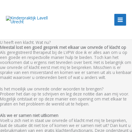
Ga
naar
de
inhoud
U heeft een klacht. Wat nu?
Meestal lost een goed gesprek met elkaar uw onvrede of klacht op
Als geregistreerd therapeut bij de LVPW doe ik er alles aan om u op
een goede en respectvolle manier hulp te bieden. Toch kan het
voorkomen dat u ergens niet tevreden over bent. Het is belangrijk om
uw onvrede of klacht eerst met mij te bespreken. Misschien is er
sprake van een misverstand en komen we er samen uit als u kenbaar
maakt waarover u ontevreden bent of wat u anders wilt.
Is het moeilijk uw onvrede onder woorden te brengen?
Probeer het dan op te schrijven en leg deze notitie dan aan mij voor.
Mogelijk ontstaat er op deze manier een opening om met elkaar te
praten en het probleem de wereld uit te helpen.
Als we er samen niet uitkomen
Voelt u zich niet in staat uw onvrede of klacht met mij te bespreken,
laat de situatie dit niet toe of komen we er samen niet uit? Dan kunt u
gebruikmaken van een gratis klachtenfunctionaris. Deze ondersteunt u